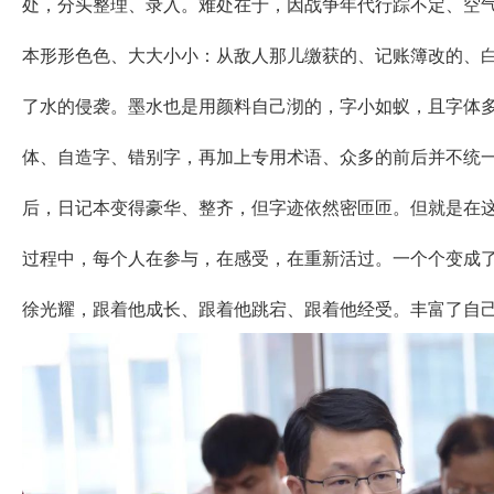
处，分头整理、录入。难处在于，因战争年代行踪不定、空
本形形色色、大大小小：从敌人那儿缴获的、记账簿改的、
了水的侵袭。墨水也是用颜料自己沏的，字小如蚁，且字体
体、自造字、错别字，再加上专用术语、众多的前后并不统
后，日记本变得豪华、整齐，但字迹依然密匝匝。但就是在
过程中，每个人在参与，在感受，在重新活过。一个个变成
徐光耀，跟着他成长、跟着他跳宕、跟着他经受。丰富了自