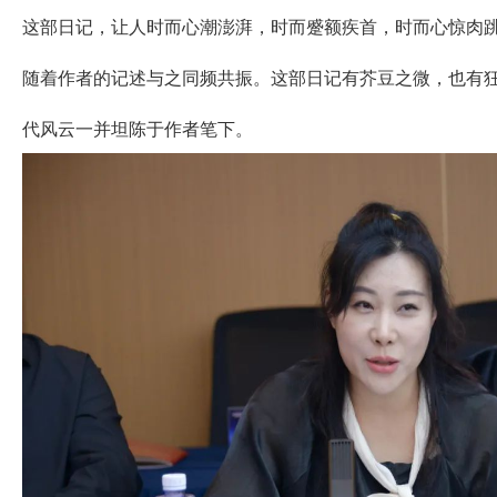
这部日记，让人时而心潮澎湃，时而蹙额疾首，时而心惊肉
随着作者的记述与之同频共振。这部日记有芥豆之微，也有
代风云一并坦陈于作者笔下。