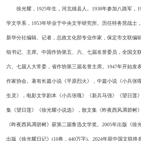
徐光耀，1925年生，河北雄县人。1938年参加八路军，1
学文学系，1953年毕业于中央文学研究所。历任特务营战士
新华分社编辑、记者，总政文化部专业作家，保定市文联编
组书记、主席。中国作协第五、六、七届名誉委员，全国文
六、七届人大常委，省作协第三届名誉主席。1947年开始发表
作家协会。著有长篇小说《平原烈火》，中篇小说《小兵张
生灵》，电影文学剧本《小兵张嘎》《新兵马强》《望日莲
集《望日莲》《徐光耀小说选》，散文集《昨夜西风凋碧树
《昨夜西风凋碧树》获第二届鲁迅文学奖。2005年出版《徐光耀
出版《徐光耀日记》(10卷，440万字)。2024年获中国文联终