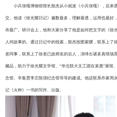
小兵张嘎博物馆馆长殷杰从小就迷《小兵张嘎》，后来遇
交。他读《徐光耀日记》遍数最多，理解最透，运用也最好
布最广。研讨会上，他和大家分享了他是如何把文字的《徐
人间故事的。通过日记中的线索，殷杰按图索骥，联系上了
老同事，联系上了徐老已故师友的后人，演绎出诸多真情场
藏品，助力于徐光耀文学馆、“华北联大文工团在束鹿”展馆
念馆、辛集贾李庄陈强纪念馆等等的建成。他还联系作家周
记《火种》一书的写作、出版。